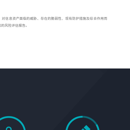
，对信息资产面临的威胁、存在的脆弱性、现有防护措施及综合作用而
面的风险评估报告。