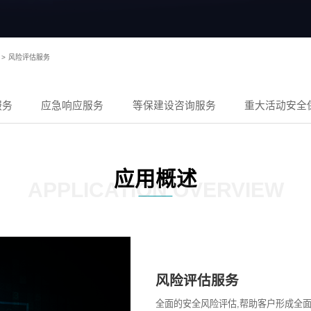
>
风险评估服务
服务
应急响应服务
等保建设咨询服务
重大活动安全
应用概述
APPLICATION OVERVIEW
风险评估服务
全面的安全风险评估,帮助客户形成全