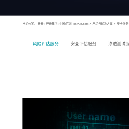
当前位置：
开云 | 开云集团 (中国)官网_kaiyun.com
>
产品与解决方案
>
安全服务
风险评估服务
安全评估服务
渗透测试