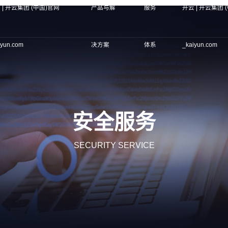
 | 开云集团 (中国)官网
产品与解
服务
开云 | 开云集团 
iyun.com
决方案
体系
_kaiyun.com
安全服务
SECURITY SERVICE