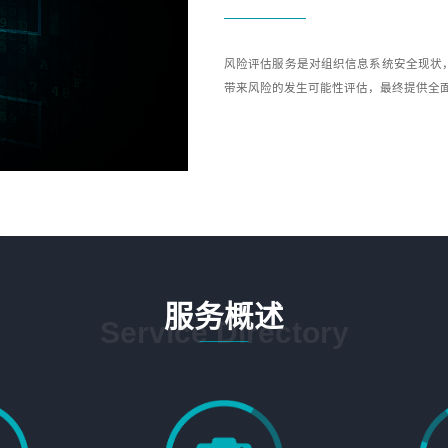
风险评估服务是对组织信息系统安全现状
带来风险的发生可能性评估，最终提供全
服务概述
Service Directory