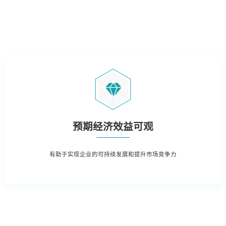
预期经济效益可观
有助于实现企业的可持续发展和提升市场竞争力