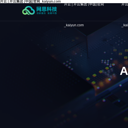
开云 | 开云集团 (中国)官网_kaiyun.com
开云 | 开云集团 (中国)官网
开云
_kaiyun.com
_ka