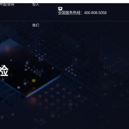
(中国)官网
加入
全国服务热线：400-808-5058
我们
检