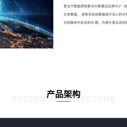
营业厅智能质检解决方案通过应用NLP（
文本数据， 进而对这些数据进行深入的
识别服务中存在的问 题，为提升营业员的
产品架构
SYSTEM ARCHITECTURE