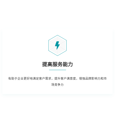
提高服务能力
有助于企业更好地满足客户需求，提升客户满意度，增强品牌影响力和市
场竞争力