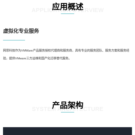
应用概述
APPLICATION OVERVIEW
虚拟化专业服务
网思科技作为VMWare产品服务授权代理商和服务商，具有专业的服务团队、服务方案和服务经
验，提供VMware三方运维和国产化迁移替代服务。
产品架构
SYSTEM ARCHITECTURE