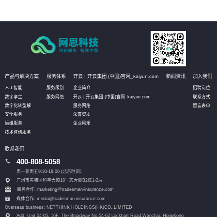
产品与解决方案
服务体系
开云 | 开云集团 (中国)官网_kaiyun.com
新闻资讯
加入我们
人工智能
服务级别
企业简介
招聘岗位
数字孪生
服务网络
开云 | 开云集团 (中国)官网_kaiyun.com
联系方式
数字化转型解
服务网络
留言表单
安全服务
荣誉资质
运维服务
企业风采
技术咨询服务
联系我们
400-808-5058
周一到周五9:30-18:00 (北京时间）
广州市黄埔区科学大道18号芯大厦B2栋1-2层
商务合作: marketing@tradesman-insurance.com
媒体合作: media@tradesman-insurance.com
Overseas business: NETTHINK HOLDINGS(HK)CO.,LIMITED
Add: Unit 04-05, 16F, The Broadway No.54-62 Lockhart Road,
Wanchai, HongKong