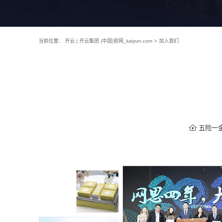
当前位置：
开云 | 开云集团 (中国)官网_kaiyun.com
>
加入我们
五险一