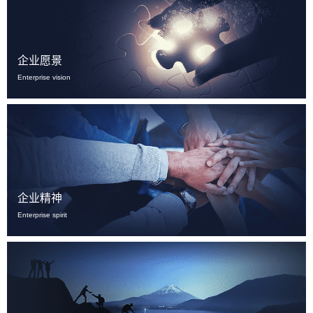
企业愿景
Enterprise vision
企业精神
Enterprise spirit