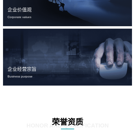
企业价值观
Corporate values
企业经营宗旨
Business purpose
荣誉资质
HONOR AND QUALIFICATION