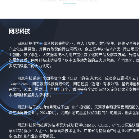
网思科技
网思科技作为一家科技领先型企业，在人工智能、数字孪生、网络安全等
产业化应用经验，并拥有敏锐的行业洞察力。企业坚持以“技术产品+行业场景
工智能、数字孪生、大数据等技术为用户提供数字化的产品及解决方案。凭借
的服务品质，网思科技成功获得了以中国移动为首的三大运营商、广汽集团、
多家顶级客户的大力认可。
网思科技采用“全国整合企业（CIE）”的先进理念，成员企业囊括开云 | 
_kaiyun.com 、网思数字科技有限公司、网思控股（香港）有限公司、星云博
在北京、天津、黑龙江、吉林、辽宁、香港等多个省份及地区设立15家分支机
市场网络和服务支撑体系。
网思科技于2023年8月完成了由广州产投领投、天河基金和建智集团跟投
潜在独角兽企业”；2024年9月，完成由范式基金独家领投的A+轮融资，融资
网思科技凭借雄厚的技术实力成功获得CMMI5、CCRC、6个ISO标准
家专精特新小巨人企业、国家高新技术企业、广东省专精特新中小企业和广州
多项政府和行业的重要荣誉。