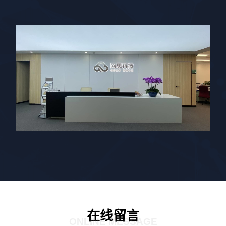
在线留言
ONLINE MESSAGE