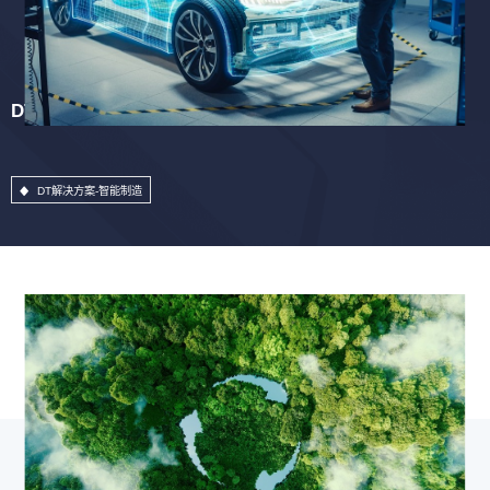
DT解决方案-智能制造
DT解决方案-智能制造