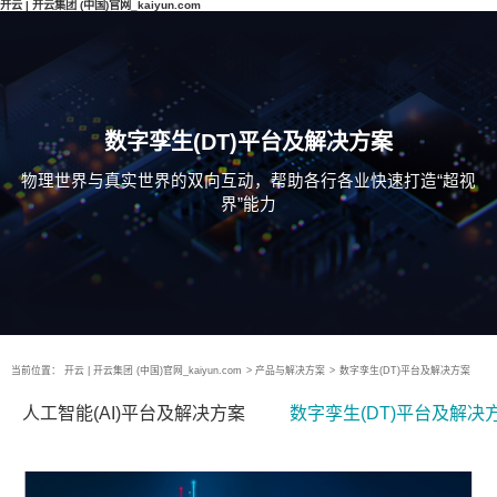
开云 | 开云集团 (中国)官网_kaiyun.com
数字孪生(DT)平台及解决方案
物理世界与真实世界的双向互动，帮助各行各业快速打造“超视
界”能力
当前位置：
开云 | 开云集团 (中国)官网_kaiyun.com
>
产品与解决方案
>
数字孪生(DT)平台及解决方案
人工智能(AI)平台及解决方案
数字孪生(DT)平台及解决