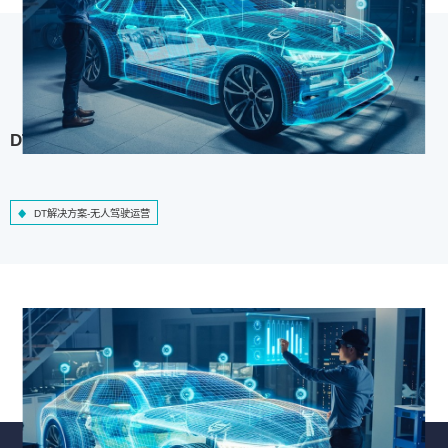
DT解决方案-无人驾驶运营
DT解决方案-无人驾驶运营